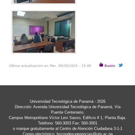
Última actualización en Mar, 09/30/2025 - 15:49
Buzón
Universidad Tecnológica de Panamá - 2026
Dirección: Avenida Universidad Tecnológica de Panamá, Vía
Puente Centenario,
Campus Metropolitano Víctor Levi Sasso, Edificio # 1, Planta Baja.
Teléfono: 560-3003 Fax: 560-3001
o marque gratuitamente al Centro de Atención Ciudadana 3-1-1
Correo electrónico:
buzondesugerencias@utp.ac.pa