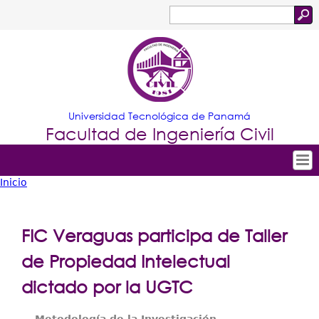
Jump to navigation
Buscar
Formulario
de
búsqueda
Universidad Tecnológica de Panamá
Facultad de Ingeniería Civil
Inicio
Tropical
Inicio
Usted
Menu
Nuestra Facultad
está
FIC Veraguas participa de Taller
Principal
Ofertas Académicas
aquí
de Propiedad Intelectual
Secretarías
dictado por la UGTC
Departamentos