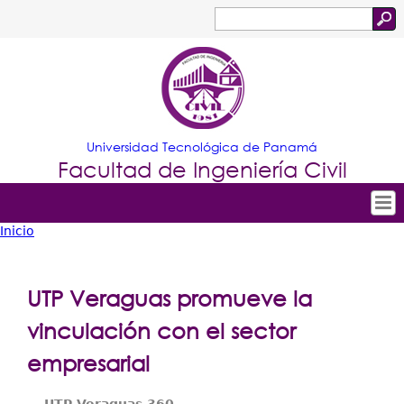
Jump to navigation
Buscar
Formulario
de
búsqueda
Universidad Tecnológica de Panamá
Facultad de Ingeniería Civil
Inicio
Tropical
Inicio
Usted
Menu
Nuestra Facultad
está
UTP Veraguas promueve la
Principal
Ofertas Académicas
aquí
vinculación con el sector
Secretarías
empresarial
Departamentos